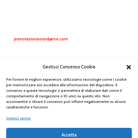
CONTATTI
+39 3248169989
(Telefono e Whatsapp)
prenotazionisound@me.com
© SOUND WORKSHOP -
Privacy Policy
Gestisci Consenso Cookie
Per fornire le migliori esperienze, utilizziamo tecnologie come i cookie
https://www.michelasevergnini.it
per memorizzare e/o accedere alle informazioni del dispositivo. Il
consenso a queste tecnologie ci permetterà di elaborare dati come il
comportamento di navigazione o ID unici su questo sito. Non
Segui
acconsentire o ritirare il consenso può influire negativamente su alcune
caratteristiche e funzioni.
Segui
Gestisci servizi
Segui
Accetta