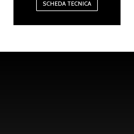
SCHEDA TECNICA
PrenotazioniSound@
me.com