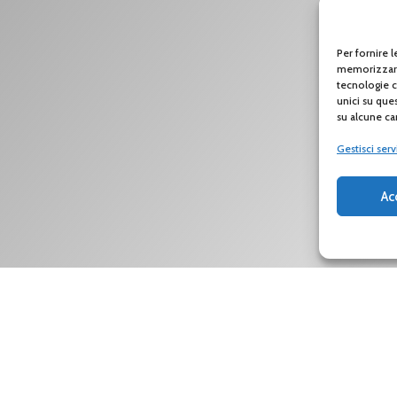
Per fornire 
memorizzare 
tecnologie c
unici su que
su alcune car
Gestisci serv
Ac