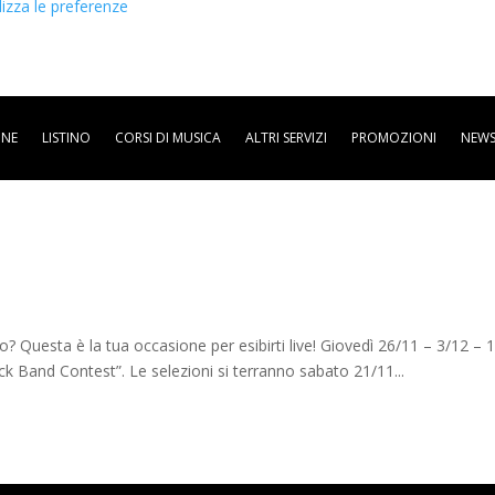
lizza le preferenze
ONE
LISTINO
CORSI DI MUSICA
ALTRI SERVIZI
PROMOZIONI
NEWS
? Questa è la tua occasione per esibirti live! Giovedì 26/11 – 3/12 – 
ock Band Contest”. Le selezioni si terranno sabato 21/11...