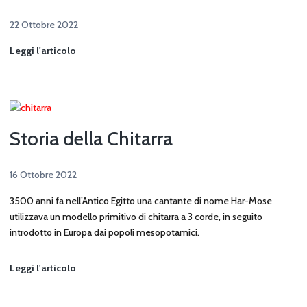
22 Ottobre 2022
Come
Leggi l'articolo
nasce
la
Chitarra
Elettrica
Storia della Chitarra
16 Ottobre 2022
3500 anni fa nell’Antico Egitto una cantante di nome Har-Mose
utilizzava un modello primitivo di chitarra a 3 corde, in seguito
introdotto in Europa dai popoli mesopotamici.
Storia
Leggi l'articolo
della
Chitarra