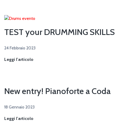
Concerti
Live
TEST your DRUMMING SKILLS
24 Febbraio 2023
TEST
Leggi l'articolo
your
DRUMMING
SKILLS
New entry! Pianoforte a Coda
18 Gennaio 2023
New
Leggi l'articolo
entry!
Pianoforte