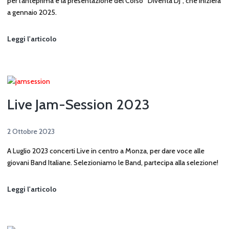
per l’anteprima e la presentazione del Corso “Diventa DJ”, che inizierà
a gennaio 2025.
Anteprima
Leggi l'articolo
Corso
Diventa
DJ
Live Jam-Session 2023
2 Ottobre 2023
A Luglio 2023 concerti Live in centro a Monza, per dare voce alle
giovani Band Italiane. Selezioniamo le Band, partecipa alla selezione!
Live
Leggi l'articolo
Jam-
Session
2023