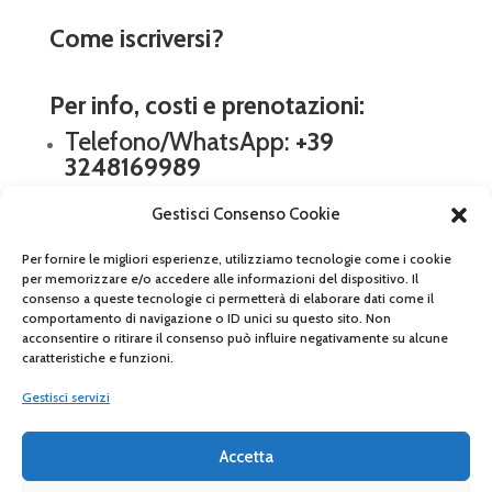
Come iscriversi?
Per info, costi e prenotazioni:
Telefono/WhatsApp:
+39
3248169989
E-mail:
corsi@s
oundworkshop.it
Gestisci Consenso Cookie
Dove trovarci:
Per fornire le migliori esperienze, utilizziamo tecnologie come i cookie
per memorizzare e/o accedere alle informazioni del dispositivo. Il
Sound Workshop – Via Galileo
consenso a queste tecnologie ci permetterà di elaborare dati come il
comportamento di navigazione o ID unici su questo sito. Non
Galilei, 36 Monza
acconsentire o ritirare il consenso può influire negativamente su alcune
caratteristiche e funzioni.
Gestisci servizi
Accetta