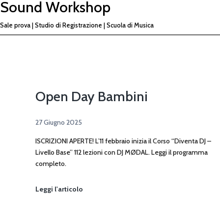
Sound Workshop
Vai
al
Sale prova | Studio di Registrazione | Scuola di Musica
contenuto
Open Day Bambini
27 Giugno 2025
ISCRIZIONI APERTE! L’11 febbraio inizia il Corso “Diventa DJ –
Livello Base” 112 lezioni con DJ MØDAL. Leggi il programma
completo.
Open
Leggi l'articolo
Day
Bambini