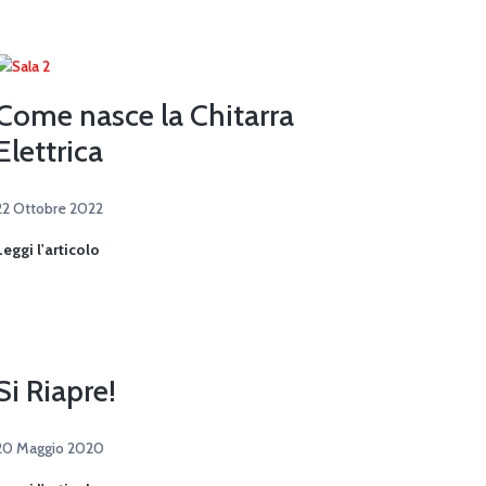
nasce
la
musica
di
Natale
Come nasce la Chitarra
Elettrica
22 Ottobre 2022
Come
Leggi l'articolo
nasce
la
Chitarra
Elettrica
Si Riapre!
20 Maggio 2020