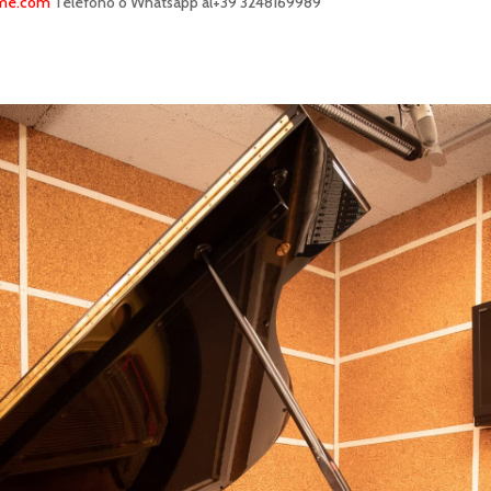
@me.com
Telefono o Whatsapp al+39 3248169989