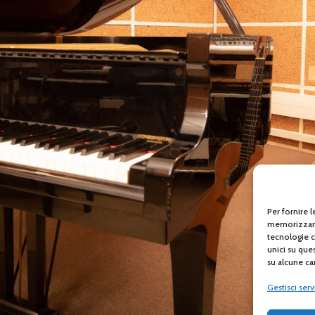
Per fornire 
memorizzare 
tecnologie c
unici su que
su alcune car
Gestisci serv