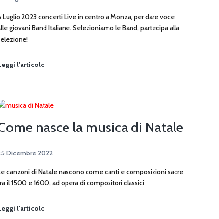
A Luglio 2023 concerti Live in centro a Monza, per dare voce
alle giovani Band Italiane. Selezioniamo le Band, partecipa alla
selezione!
Monza
Leggi l'articolo
Live
Sound
Festival
2023
Come nasce la musica di Natale
25 Dicembre 2022
Le canzoni di Natale nascono come canti e composizioni sacre
tra il 1500 e 1600, ad opera di compositori classici
Come
Leggi l'articolo