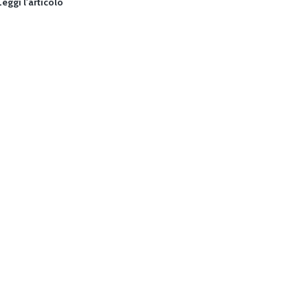
Si
Leggi l'articolo
Riapre!