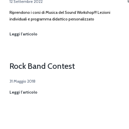
12 Settembre 2022
Riprendono i corsi di Musica del Sound Workshop!!! Lezioni
individuali e programma didattico personalizzato
Riprendono
Leggi l'articolo
i
corsi
di
Musica
Rock Band Contest
31 Maggio 2018
Rock
Leggi l'articolo
Band
Contest