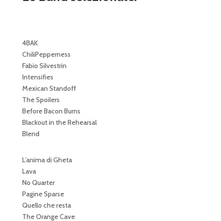
4BAK
ChiliPepperness
Fabio Silvestrin
Intensifies
Mexican Standoff
The Spoilers
Before Bacon Burns
Blackout in the Rehearsal
Blend
L’anima di Gheta
Lava
No Quarter
Pagine Sparse
Quello che resta
The Orange Cave