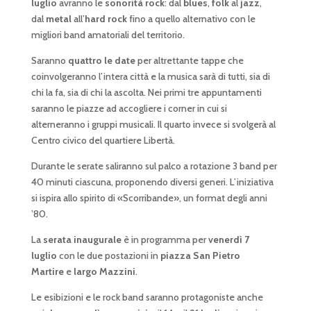
luglio
avranno le
sonorità
rock
: dal
blues
,
folk
al
jazz
,
dal
metal
all’
hard rock
fino a quello alternativo con le
migliori band amatoriali del territorio.
Saranno
quattro le date
per altrettante tappe che
coinvolgeranno l’intera città e la musica sarà di tutti, sia di
chi la fa, sia di chi la ascolta. Nei primi tre appuntamenti
saranno le piazze ad accogliere i corner in cui si
alterneranno i gruppi musicali. Il quarto invece si svolgerà al
Centro civico del quartiere Libertà.
Durante le serate saliranno sul palco a rotazione 3 band per
40 minuti ciascuna, proponendo diversi generi. L’iniziativa
si ispira allo spirito di «Scorribande», un format degli anni
’80.
La
serata inaugurale
è in programma per
venerdì 7
luglio
con le due postazioni in
piazza San Pietro
Martire
e
largo Mazzini
.
Le esibizioni e le rock band saranno protagoniste anche