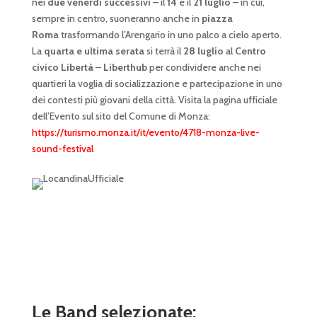
nei
due venerdì successivi
– il
14
e il
21 luglio
– in cui,
sempre in centro, suoneranno anche in
piazza
Roma
trasformando l’Arengario in uno palco a cielo aperto.
La
quarta e ultima serata
si terrà il
28 luglio
al
Centro
civico Libertà
–
Liberthub
per condividere anche nei
quartieri la voglia di socializzazione e partecipazione in uno
dei contesti più giovani della città.
Visita la pagina ufficiale
dell’Evento sul sito del Comune di Monza:
https://turismo.monza.it/it/evento/4718-monza-live-
sound-festival
Le Band selezionate: