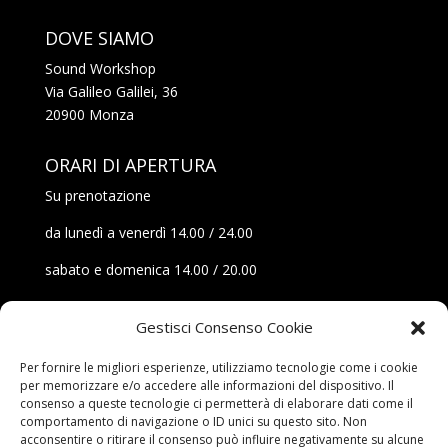
DOVE SIAMO
Sound Workshop
Via Galileo Galilei, 36
20900 Monza
ORARI DI APERTURA
Su prenotazione
da lunedì a venerdì 14.00 / 24.00
sabato e domenica 14.00 / 20.00
CONTATTI
Gestisci Consenso Cookie
+39 3248169989
Per fornire le migliori esperienze, utilizziamo tecnologie come i cookie
per memorizzare e/o accedere alle informazioni del dispositivo. Il
(Telefono e Whatsapp)
consenso a queste tecnologie ci permetterà di elaborare dati come il
comportamento di navigazione o ID unici su questo sito. Non
prenotazionisound@me.com
acconsentire o ritirare il consenso può influire negativamente su alcune